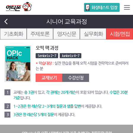
화상테스트 입장
시니어 교육과정
기초회화
주제토론
영자신문
실무회화
시험/면접
오픽 핵 과정
Senior Lv 2~7
Junior Lv 4~7
* 학습대상 :
실전 연습을 통해 오픽 시험을 전략적으로 준비하려
는 분
교재보기
수강신청
1
교재는
총 3권
이 있고,
각 권에는 20개 레슨
이 포함 되어 있습니다.
수업은 20분
기준
입니다.
2
1~2권은 한 레슨당 2~3개의 질문과 샘플 답변
이 제공됩니다.
3
3권은 한 레슨당 5개의 질문
이 제공됩니다.