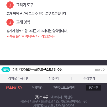
2
그리기 도구
교재 영역 부분에 그릴 수 있는 도구 모음입니다.
3
교재 영역
강사가 업로드한 교재들이 표시되는 영역입니다.
교재는 손으로 확대/축소가 가능합니다.
more
[이티폰]
2016한국브랜드선호도1위 수상...
NEW
[이티폰]
2018 대한민국 소비자신뢰 대표...
NEW
강의실 이용 TIP
1:1문의
수강후기
[이티폰]
2015 대한민국 소비자신뢰 대표...
NEW
1544-0159
이용약관
개인정보보호정책
PC버전
[이티폰]
2024 한국고객만족도1위 수상
NEW
(주)스픽투
대표이사 : 박선우
서울시 서초구 서초중앙로 125, 708호(로이어즈타워)
[이티폰]
2025 한국소비자만족지수 1위 ...
NEW
사업자등록번호 : 729-88-02295