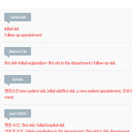
twinlove88
Initial visit
Follow-up appointment
bluesun123a
first visit=initial registration= first vist to the department / follow-up visit
jinminb
병원초진:new patient visit, initial visit/first visit, a new patient appointment. 진료과 
ment
joon134679
병원 초진 : first visit / initial hospital visit
진료과 초진 : initial consultation in this department / first visit to this department