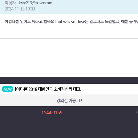
작성자
kwy213@naver.com
2024-11-13 19:03
아깝다를 영어로 뭐라고 할까요 that was so close는 말그대로 느낌말고, 예를
[이티폰]
2018 대한민국 소비자신뢰 대표...
NEW
[이티폰]
2015 대한민국 소비자신뢰 대표...
NEW
강의실 이용 TIP
[이티폰]
2025 한국소비자만족지수 1위 ...
NEW
1544-0159
[이티폰]
2016한국브랜드선호도1위 수상...
NEW
[이티폰]
2021 한국고객만족도1위 수상
NEW