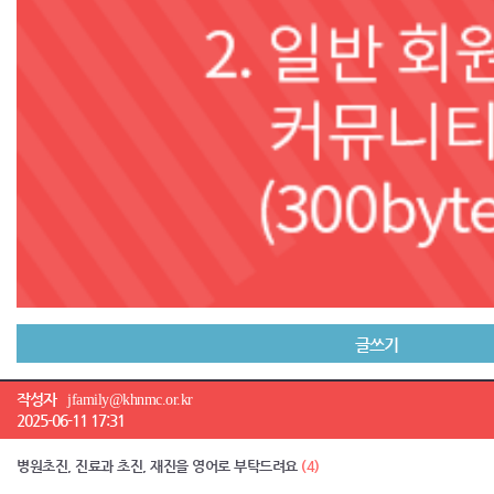
글쓰기
작성자
jfamily@khnmc.or.kr
2025-06-11 17:31
병원초진, 진료과 초진, 재진을 영어로 부탁드려요
(4)