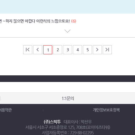
 들자면 ~하지 않으면 아깝다 이런식의 느낌으로요!
(6)
2
3
4
5
1
1:1문의
이용약관
개인정보보호정책
(주)스픽투
대표이사 : 박선우
서울시 서초구 서초중앙로 125, 708호(로이어즈타워)
사업자등록번호 : 729-88-02295