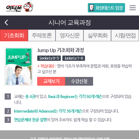
화상테스트 입장
시니어 교육과정
기초회화
주제토론
영자신문
실무회화
시험/면접
Jump Up 기초회화 과정
Senior Lv 0~5
Junior Lv 1~6
* 학습대상 :
영어 기초가 부족하여 문법과 어휘, 표현을 학습하
고 싶으신 분
교재보기
수강신청
1
교재는
총 4권
이 있고,
Basic과 Beginner는 각각 60개 레슨
으로 구성되어 있습
니다.
2
Intermediate와 Advanced는 각각 36개 레슨
으로 구성되어 있습니다.
3
연습문제와 한글 설명
이 있어 초보자도 쉽게 학습 할 수 있습니다.