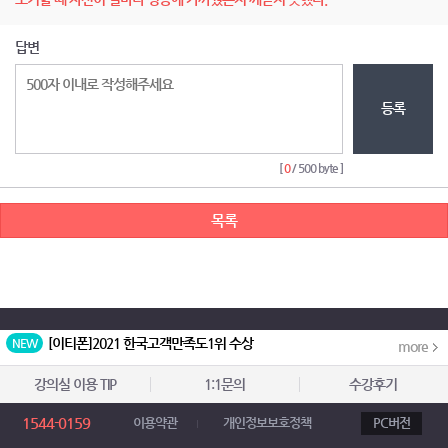
답변
등록
[
0
/ 500 byte ]
목록
[이티폰]
2021 한국고객만족도1위 수상
NEW
[이티폰]
2015 대한민국 소비자신뢰 대표...
NEW
more
[이티폰]
2016한국브랜드선호도1위 수상...
NEW
강의실 이용 TIP
1:1문의
수강후기
[이티폰]
2024 한국고객만족도1위 수상
NEW
1544-0159
이용약관
개인정보보호정책
PC버전